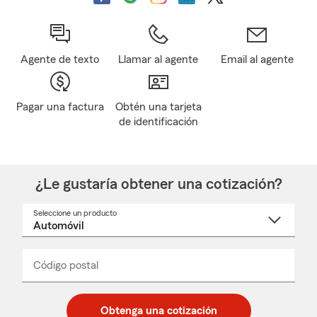
Agente de texto
Llamar al agente
Email al agente
Pagar una factura
Obtén una tarjeta
de identificación
¿Le gustaría obtener una cotización?
Seleccione un producto
Seleccione
un
nombre
de
producto
del
Código postal
Ingresa
Ingresa
_____
menú
un
un
desplegable
código
código
postal
postal
Obtenga una cotización
de
de