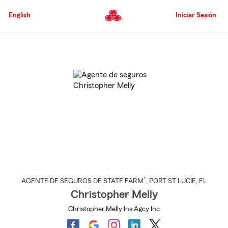
Pasar
al
English
Iniciar Sesión
contenido
principal
Comienzo
del
contenido
principal
®
AGENTE DE SEGUROS DE STATE FARM
,
PORT ST LUCIE
, FL
Christopher Melly
Christopher Melly Ins Agcy Inc