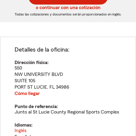
5
5
o continuar con una cotización
dígitos
dígitos
Todas las cotizaciones y documentos serán proporcionados en inglés.
Detalles de la oficina:
Dirección física:
550
NW UNIVERSITY BLVD
SUITE 105
PORT ST LUCIE
,
FL
34986
Cómo llegar
Punto de referencia:
Junto al St Lucie County Regional Sports Complex
Idiomas:
Inglés